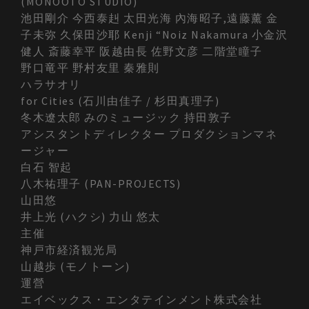
(MONOOTO STUDIO)
池田剛介 今西泰赳 太田光海 內海昭子,遠藤薰 金
子未弥 久保田沙耶 Kenji “Noiz Nakamura 小金沢
健人 斎藤幸平 阪越由長 佐野文彦 二階堂瞳子
野口竜平 野村友里 秦雅則
ハラサオリ
for Cities (石川由佳子 / 杉田真理子)
冬木遼太郎 みのミュージック 持田敦子
アシスタントディレクター プロダクションマネ
ージャー
白石 智起
八木祐理子 (PAN-PROJECTS)
山田悠
井上光 (ハクシ) 力山 悠太
主催
神戸市経済観光局
山越歩 (モノトーン)
運營
エイベックス・エンタテインメント株式会社