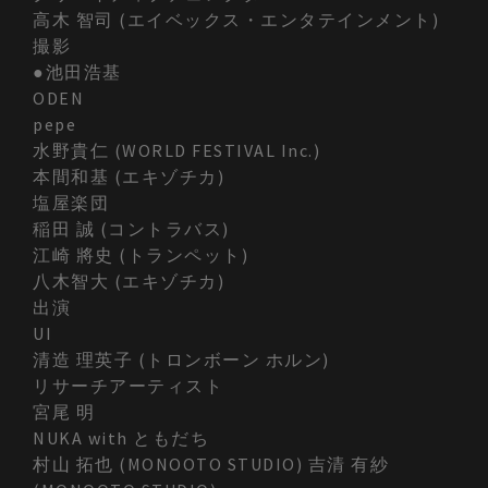
高木 智司 (エイベックス・エンタテインメント)
撮影
●池田浩基
ODEN
pepe
水野貴仁 (WORLD FESTIVAL Inc.)
本間和基 (エキゾチカ)
塩屋楽団
稲田 誠 (コントラバス)
江崎 將史 (トランペット)
八木智大 (エキゾチカ)
出演
UI
清造 理英子 (トロンボーン ホルン)
リサーチアーティスト
宮尾 明
NUKA with ともだち
村山 拓也 (MONOOTO STUDIO) 吉清 有紗