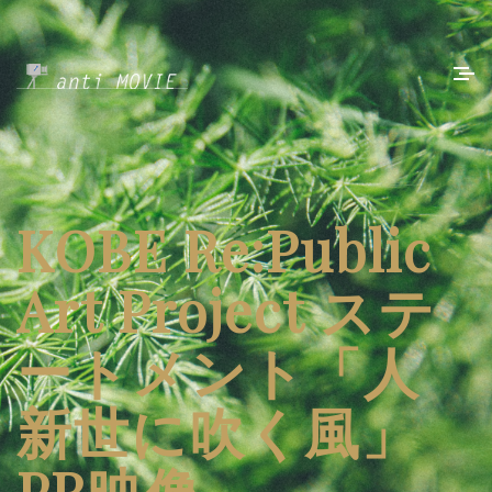
KOBE Re:Public
Art Project ステ
ートメント「人
新世に吹く風」
PR映像