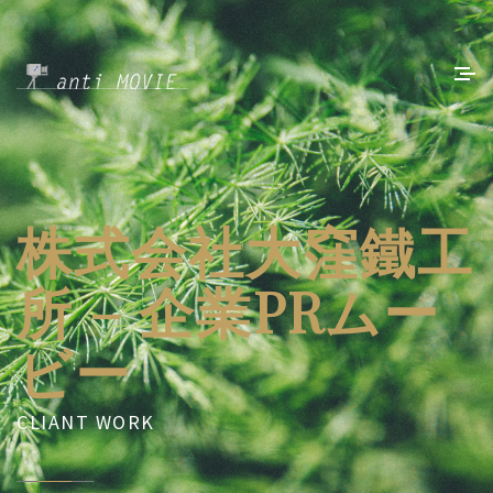
株式会社大窪鐵工
所 – 企業PRムー
ビー
CLIANT WORK